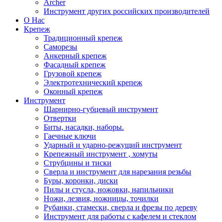
Archer
Инструмент других российских производителей
О Нас
Крепеж
Традиционный крепеж
Саморезы
Анкерный крепеж
Фасадный крепеж
Грузовой крепеж
Электротехнический крепеж
Оконный крепеж
Инструмент
Шарнирно-губцевый инструмент
Отвертки
Биты, насадки, наборы.
Гаечные ключи
Ударный и ударно-режущий инструмент
Крепежный инструмент , хомуты
Струбцины и тиски
Сверла и инструмент для нарезания резьбы
Буры, коронки, диски
Пилы и стусла, ножовки, напильники
Ножи, лезвия, ножницы, точилки
Рубанки, стамески, сверла и фрезы по дереву
Инструмент для работы с кафелем и стеклом