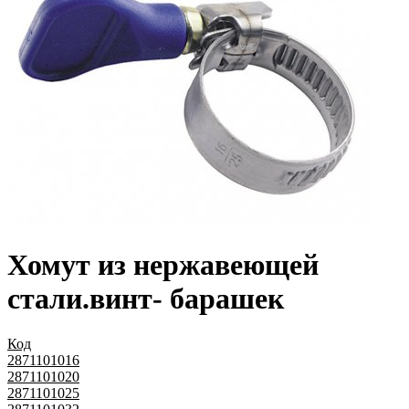
Хомут из нержавеющей
стали.винт- барашек
Код
2871101016
2871101020
2871101025