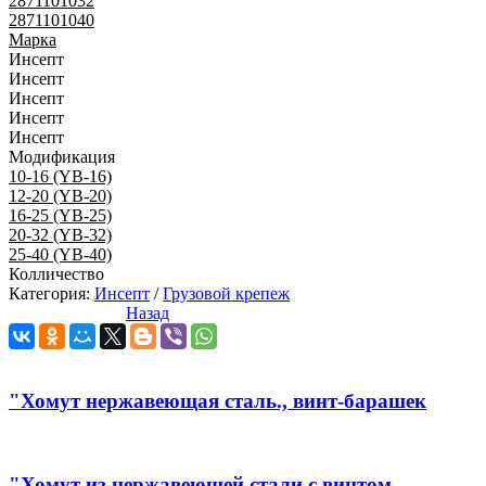
2871101032
2871101040
Марка
Инсепт
Инсепт
Инсепт
Инсепт
Инсепт
Модификация
10-16 (YB-16)
12-20 (YB-20)
16-25 (YB-25)
20-32 (YB-32)
25-40 (YB-40)
Колличество
Категория:
Инсепт
/
Грузовой крепеж
Назад
"Хомут нержавеющая сталь., винт-барашек
"Хомут из нержавеющей стали с винтом