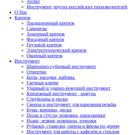
Archer
Инструмент других российских производителей
О Нас
Крепеж
Традиционный крепеж
Саморезы
Анкерный крепеж
Фасадный крепеж
Грузовой крепеж
Электротехнический крепеж
Оконный крепеж
Инструмент
Шарнирно-губцевый инструмент
Отвертки
Биты, насадки, наборы.
Гаечные ключи
Ударный и ударно-режущий инструмент
Крепежный инструмент , хомуты
Струбцины и тиски
Сверла и инструмент для нарезания резьбы
Буры, коронки, диски
Пилы и стусла, ножовки, напильники
Ножи, лезвия, ножницы, точилки
Рубанки, стамески, сверла и фрезы по дереву
Инструмент для работы с кафелем и стеклом