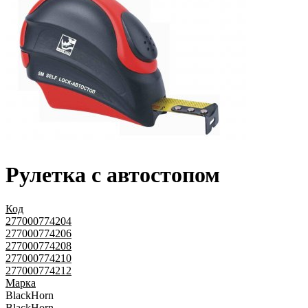
Рулетка с автостопом
Код
277000774204
277000774206
277000774208
277000774210
277000774212
Марка
BlackHorn
BlackHorn