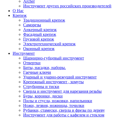
Archer
Инструмент других российских производителей
О Нас
Крепеж
Традиционный крепеж
Саморезы
Анкерный крепеж
Фасадный крепеж
Грузовой крепеж
Электротехнический крепеж
Оконный крепеж
Инструмент
Шарнирно-губцевый инструмент
Отвертки
Биты, насадки, наборы.
Гаечные ключи
Ударный и ударно-режущий инструмент
Крепежный инструмент , хомуты
Струбцины и тиски
Сверла и инструмент для нарезания резьбы
Буры, коронки, диски
Пилы и стусла, ножовки, напильники
Ножи, лезвия, ножницы, точилки
Рубанки, стамески, сверла и фрезы по дереву
Инструмент для работы с кафелем и стеклом