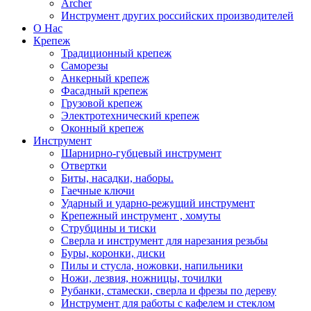
Archer
Инструмент других российских производителей
О Нас
Крепеж
Традиционный крепеж
Саморезы
Анкерный крепеж
Фасадный крепеж
Грузовой крепеж
Электротехнический крепеж
Оконный крепеж
Инструмент
Шарнирно-губцевый инструмент
Отвертки
Биты, насадки, наборы.
Гаечные ключи
Ударный и ударно-режущий инструмент
Крепежный инструмент , хомуты
Струбцины и тиски
Сверла и инструмент для нарезания резьбы
Буры, коронки, диски
Пилы и стусла, ножовки, напильники
Ножи, лезвия, ножницы, точилки
Рубанки, стамески, сверла и фрезы по дереву
Инструмент для работы с кафелем и стеклом