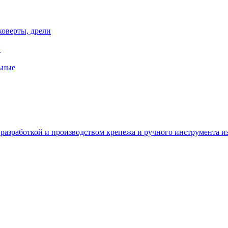
коверты, дрели
й
ьные
зработкой и производством крепежа и ручного инструмента из 