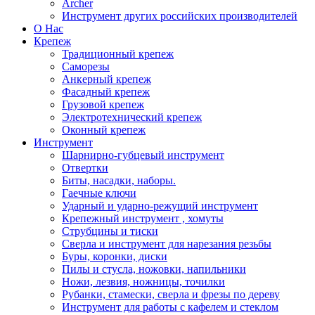
Archer
Инструмент других российских производителей
О Нас
Крепеж
Традиционный крепеж
Саморезы
Анкерный крепеж
Фасадный крепеж
Грузовой крепеж
Электротехнический крепеж
Оконный крепеж
Инструмент
Шарнирно-губцевый инструмент
Отвертки
Биты, насадки, наборы.
Гаечные ключи
Ударный и ударно-режущий инструмент
Крепежный инструмент , хомуты
Струбцины и тиски
Сверла и инструмент для нарезания резьбы
Буры, коронки, диски
Пилы и стусла, ножовки, напильники
Ножи, лезвия, ножницы, точилки
Рубанки, стамески, сверла и фрезы по дереву
Инструмент для работы с кафелем и стеклом