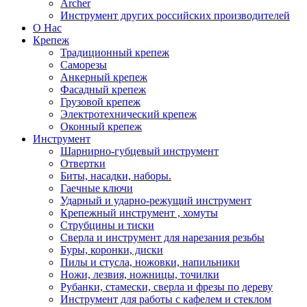
Archer
Инструмент других российских производителей
О Нас
Крепеж
Традиционный крепеж
Саморезы
Анкерный крепеж
Фасадный крепеж
Грузовой крепеж
Электротехнический крепеж
Оконный крепеж
Инструмент
Шарнирно-губцевый инструмент
Отвертки
Биты, насадки, наборы.
Гаечные ключи
Ударный и ударно-режущий инструмент
Крепежный инструмент , хомуты
Струбцины и тиски
Сверла и инструмент для нарезания резьбы
Буры, коронки, диски
Пилы и стусла, ножовки, напильники
Ножи, лезвия, ножницы, точилки
Рубанки, стамески, сверла и фрезы по дереву
Инструмент для работы с кафелем и стеклом