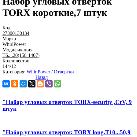
Набор угловых отверток
TORX короткие,7 штук
Код
27800130134
Марка
WhirlPower
Модификация
T6....20(158-1407)
Колличество
144\12
Категория:
WhirlPower
/
Отвертки
Назад
"Набор угловых отверток TORX-security ,CrV, 9
штук
"Набор угловых отверток TORX long.T10...50,9