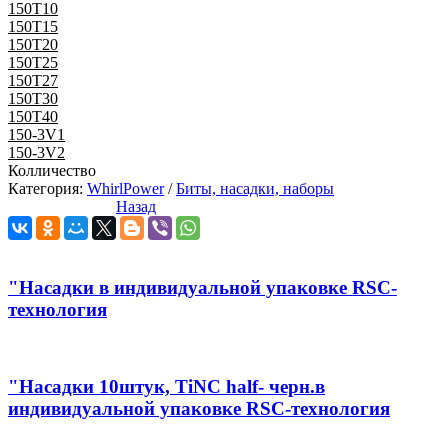
150Т10
150Т15
150Т20
150Т25
150Т27
150T30
150T40
150-3V1
150-3V2
Колличество
Категория:
WhirlPower
/
Биты, насадки, наборы
Назад
"Насадки в индивидуальной упаковке RSC-
технология
"Насадки 10штук, TiNC half- черн.в
индивидуальной упаковке RSC-технология