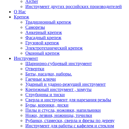
Archer
Инструмент других российских производителей
О Нас
Крепеж
Традиционный крепеж
Саморезы
Анкерный крепеж
Фасадный крепеж
Грузовой крепеж
Электротехнический крепеж
Оконный крепеж
Инструмент
Шарнирно-губцевый инструмент
Отвертки
Биты, насадки, наборы.
Гаечные ключи
Ударный и ударно-режущий инструмент
Крепежный инструмент , хомуты
Струбцины и тиски
Сверла и инструмент для нарезания резьбы
Буры, коронки, диски
Пилы и стусла, ножовки, напильники
Ножи, лезвия, ножницы, точилки
Рубанки, стамески, сверла и фрезы по дереву
Инструмент для работы с кафелем и стеклом