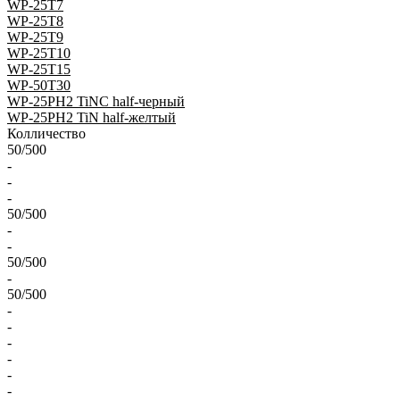
WP-25T7
WP-25T8
WP-25T9
WP-25T10
WP-25T15
WP-50T30
WP-25PH2 TiNC half-черный
WP-25PH2 TiN half-желтый
Колличество
50/500
-
-
-
50/500
-
-
50/500
-
50/500
-
-
-
-
-
-