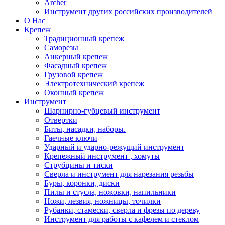
Archer
Инструмент других российских производителей
О Нас
Крепеж
Традиционный крепеж
Саморезы
Анкерный крепеж
Фасадный крепеж
Грузовой крепеж
Электротехнический крепеж
Оконный крепеж
Инструмент
Шарнирно-губцевый инструмент
Отвертки
Биты, насадки, наборы.
Гаечные ключи
Ударный и ударно-режущий инструмент
Крепежный инструмент , хомуты
Струбцины и тиски
Сверла и инструмент для нарезания резьбы
Буры, коронки, диски
Пилы и стусла, ножовки, напильники
Ножи, лезвия, ножницы, точилки
Рубанки, стамески, сверла и фрезы по дереву
Инструмент для работы с кафелем и стеклом