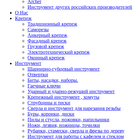
Archer
Инструмент других российских производителей
О Нас
Крепеж
Традиционный крепеж
Саморезы
Анкерный крепеж
Фасадный крепеж
Грузовой крепеж
Электротехнический крепеж
Оконный крепеж
Инструмент
Шарнирно-губцевый инструмент
Отвертки
Биты, насадки, наборы.
Гаечные ключи
Ударный и ударно-режущий инструмент
Крепежный инструмент , хомуты
Струбцины и тиски
Сверла и инструмент для нарезания резьбы
Буры, коронки, диски
Пилы и стусла, ножовки, напильники
Ножи, лезвия, ножницы, точилки
Рубанки, стамески, сверла и фрезы по дереву
Инструмент для работы с кафелем и стеклом