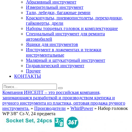
Абразивный инструмент
Измерительный инструмент
Тали, лебедки, багажные ремни
Краскопульты, пневмопистолеты, переходники,
гайковерты, дрели
Наборы торцевых головок и комплектующие
Специальный инструмент для ремонта
автомобилей
Ящики для инструментов
Инструмент в ложементах и тележки
инструментальные
Малярный и штукатурный инструмент
Гидравлический инструмент
Прочее
КОНТАКТЫ
Компания ИНСЕПТ – это российская компания,
занимающаяся разработкой и производством крепежа и
ручного инструмента из пластика, оптовая продажа ручного
инструмента.
»
Производители
»
WhirlPower
» Набор головок
WP 3/8" Cr-V, 24 предметa