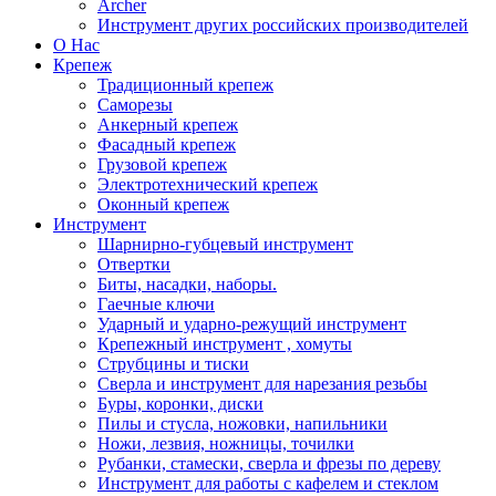
Archer
Инструмент других российских производителей
О Нас
Крепеж
Традиционный крепеж
Саморезы
Анкерный крепеж
Фасадный крепеж
Грузовой крепеж
Электротехнический крепеж
Оконный крепеж
Инструмент
Шарнирно-губцевый инструмент
Отвертки
Биты, насадки, наборы.
Гаечные ключи
Ударный и ударно-режущий инструмент
Крепежный инструмент , хомуты
Струбцины и тиски
Сверла и инструмент для нарезания резьбы
Буры, коронки, диски
Пилы и стусла, ножовки, напильники
Ножи, лезвия, ножницы, точилки
Рубанки, стамески, сверла и фрезы по дереву
Инструмент для работы с кафелем и стеклом