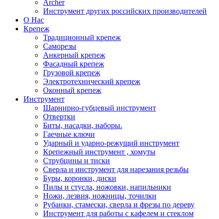
Archer
Инструмент других российских производителей
О Нас
Крепеж
Традиционный крепеж
Саморезы
Анкерный крепеж
Фасадный крепеж
Грузовой крепеж
Электротехнический крепеж
Оконный крепеж
Инструмент
Шарнирно-губцевый инструмент
Отвертки
Биты, насадки, наборы.
Гаечные ключи
Ударный и ударно-режущий инструмент
Крепежный инструмент , хомуты
Струбцины и тиски
Сверла и инструмент для нарезания резьбы
Буры, коронки, диски
Пилы и стусла, ножовки, напильники
Ножи, лезвия, ножницы, точилки
Рубанки, стамески, сверла и фрезы по дереву
Инструмент для работы с кафелем и стеклом