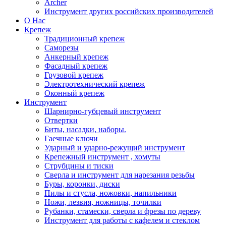
Archer
Инструмент других российских производителей
О Нас
Крепеж
Традиционный крепеж
Саморезы
Анкерный крепеж
Фасадный крепеж
Грузовой крепеж
Электротехнический крепеж
Оконный крепеж
Инструмент
Шарнирно-губцевый инструмент
Отвертки
Биты, насадки, наборы.
Гаечные ключи
Ударный и ударно-режущий инструмент
Крепежный инструмент , хомуты
Струбцины и тиски
Сверла и инструмент для нарезания резьбы
Буры, коронки, диски
Пилы и стусла, ножовки, напильники
Ножи, лезвия, ножницы, точилки
Рубанки, стамески, сверла и фрезы по дереву
Инструмент для работы с кафелем и стеклом