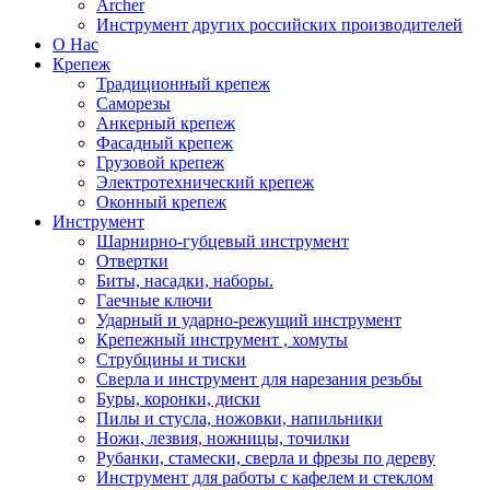
Archer
Инструмент других российских производителей
О Нас
Крепеж
Традиционный крепеж
Саморезы
Анкерный крепеж
Фасадный крепеж
Грузовой крепеж
Электротехнический крепеж
Оконный крепеж
Инструмент
Шарнирно-губцевый инструмент
Отвертки
Биты, насадки, наборы.
Гаечные ключи
Ударный и ударно-режущий инструмент
Крепежный инструмент , хомуты
Струбцины и тиски
Сверла и инструмент для нарезания резьбы
Буры, коронки, диски
Пилы и стусла, ножовки, напильники
Ножи, лезвия, ножницы, точилки
Рубанки, стамески, сверла и фрезы по дереву
Инструмент для работы с кафелем и стеклом