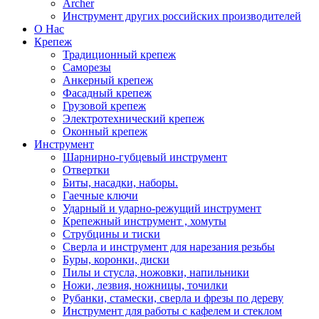
Archer
Инструмент других российских производителей
О Нас
Крепеж
Традиционный крепеж
Саморезы
Анкерный крепеж
Фасадный крепеж
Грузовой крепеж
Электротехнический крепеж
Оконный крепеж
Инструмент
Шарнирно-губцевый инструмент
Отвертки
Биты, насадки, наборы.
Гаечные ключи
Ударный и ударно-режущий инструмент
Крепежный инструмент , хомуты
Струбцины и тиски
Сверла и инструмент для нарезания резьбы
Буры, коронки, диски
Пилы и стусла, ножовки, напильники
Ножи, лезвия, ножницы, точилки
Рубанки, стамески, сверла и фрезы по дереву
Инструмент для работы с кафелем и стеклом