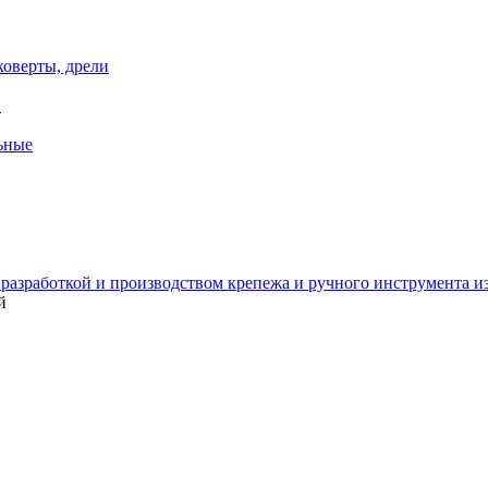
коверты, дрели
й
ьные
зработкой и производством крепежа и ручного инструмента из 
й