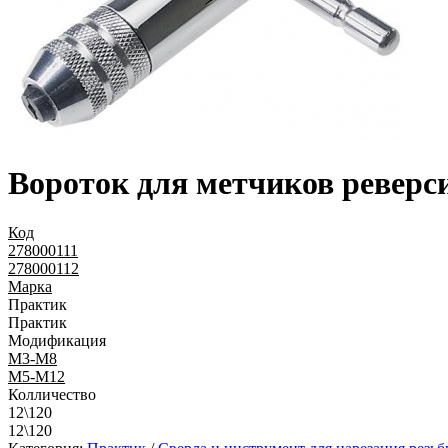
Вороток для метчиков ревер
Код
278000111
278000112
Марка
Практик
Практик
Модификация
М3-М8
М5-М12
Колличество
12\120
12\120