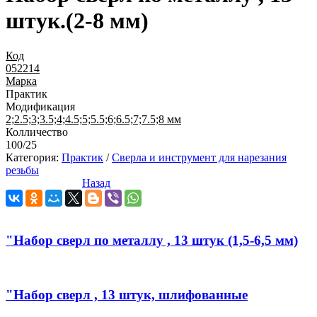
штук.(2-8 мм)
Код
052214
Марка
Практик
Модификация
2;2.5;3;3.5;4;4.5;5;5.5;6;6.5;7;7.5;8 мм
Колличество
100/25
Категория:
Практик
/
Сверла и инструмент для нарезания
резьбы
Назад
"Набор сверл по металлу , 13 штук (1,5-6,5 мм)
"Набор сверл , 13 штук, шлифованные