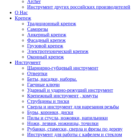
Archer
Инструмент других российских производителей
О Нас
Крепеж
Традиционный крепеж
Саморезы
Анкерный крепеж
Фасадный крепеж
Грузовой крепеж
Электротехнический крепеж
Оконный крепеж
Инструмент
Шарнирно-губцевый инструмент
Отвертки
Биты, насадки, наборы.
Гаечные ключи
Ударный и ударно-режущий инструмент
Крепежный инструмент , хомуты
Струбцины и тиски
Сверла и инструмент для нарезания резьбы
Буры, коронки, диски
Пилы и стусла, ножовки, напильники
Ножи, лезвия, ножницы, точилки
Рубанки, стамески, сверла и фрезы по дереву
Инструмент для работы с кафелем и стеклом