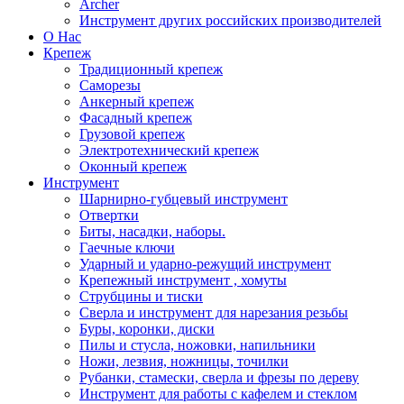
Archer
Инструмент других российских производителей
О Нас
Крепеж
Традиционный крепеж
Саморезы
Анкерный крепеж
Фасадный крепеж
Грузовой крепеж
Электротехнический крепеж
Оконный крепеж
Инструмент
Шарнирно-губцевый инструмент
Отвертки
Биты, насадки, наборы.
Гаечные ключи
Ударный и ударно-режущий инструмент
Крепежный инструмент , хомуты
Струбцины и тиски
Сверла и инструмент для нарезания резьбы
Буры, коронки, диски
Пилы и стусла, ножовки, напильники
Ножи, лезвия, ножницы, точилки
Рубанки, стамески, сверла и фрезы по дереву
Инструмент для работы с кафелем и стеклом