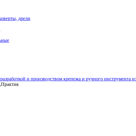
коверты, дрели
й
ьные
зработкой и производством крепежа и ручного инструмента из 
 ,Практик