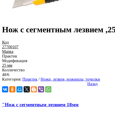
Нож с сегментным лезвием ,2
Код
27700107
Марка
Практик
Модификация
25 мм
Колличество
48/6
Категория:
Практик
/
Ножи, лезвия, ножницы, точилки
Назад
"Нож с сегментным лезвием 18мм