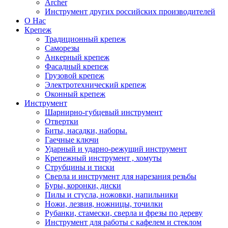
Archer
Инструмент других российских производителей
О Нас
Крепеж
Традиционный крепеж
Саморезы
Анкерный крепеж
Фасадный крепеж
Грузовой крепеж
Электротехнический крепеж
Оконный крепеж
Инструмент
Шарнирно-губцевый инструмент
Отвертки
Биты, насадки, наборы.
Гаечные ключи
Ударный и ударно-режущий инструмент
Крепежный инструмент , хомуты
Струбцины и тиски
Сверла и инструмент для нарезания резьбы
Буры, коронки, диски
Пилы и стусла, ножовки, напильники
Ножи, лезвия, ножницы, точилки
Рубанки, стамески, сверла и фрезы по дереву
Инструмент для работы с кафелем и стеклом