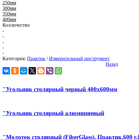
250мм
300мм
350мм
400мм
Колличество
-
-
-
-
-
Категория:
Практик
/
Измерительный инструмент
Назад
"Угольник столярный черный 400х600мм
"Угольник столярный алюминиевый
"Молоток столярный (FiberGlass). Практик,600 г