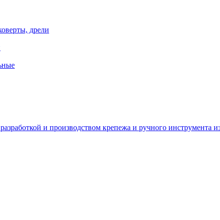
коверты, дрели
й
ьные
зработкой и производством крепежа и ручного инструмента из 