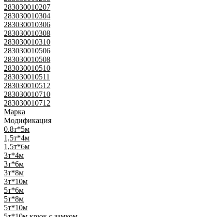
283030010207
283030010304
283030010306
283030010308
283030010310
283030010506
283030010508
283030010510
283030010511
283030010512
283030010710
283030010712
Марка
Модификация
0.8т*5м
1,5т*4м
1,5т*6м
3т*4м
3т*6м
3т*8м
3т*10м
5т*6м
5т*8м
5т*10м
5т*10м крюк с замком