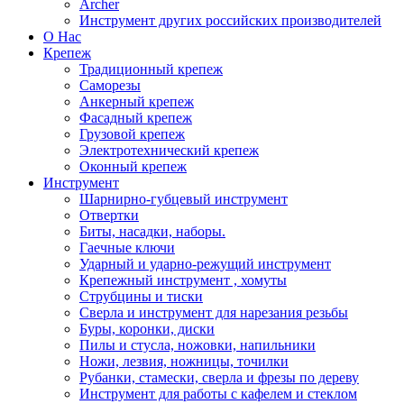
Archer
Инструмент других российских производителей
О Нас
Крепеж
Традиционный крепеж
Саморезы
Анкерный крепеж
Фасадный крепеж
Грузовой крепеж
Электротехнический крепеж
Оконный крепеж
Инструмент
Шарнирно-губцевый инструмент
Отвертки
Биты, насадки, наборы.
Гаечные ключи
Ударный и ударно-режущий инструмент
Крепежный инструмент , хомуты
Струбцины и тиски
Сверла и инструмент для нарезания резьбы
Буры, коронки, диски
Пилы и стусла, ножовки, напильники
Ножи, лезвия, ножницы, точилки
Рубанки, стамески, сверла и фрезы по дереву
Инструмент для работы с кафелем и стеклом