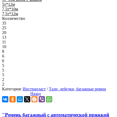
5т*12м
7,5т*10м
7,5т*12м
Колличество
35
25
20
13
11
10
8
6
6
5
5
5
2
2
Категория:
Инстрапласт
/
Тали, лебедки, багажные ремни
Назад
"Ремень багажный с автоматической пряжкой