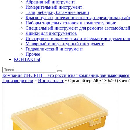
Абразивный инструмент
Измерительный инструмент
Тали, лебедки, багажные ремни
Краскопульты, пневмопистолеты, переходники, гай
Наборы торцевых головок и комплектующие
Специальный инструмент для ремонта автомобиле
Ящики для инструментов
Инструмент в ложементах и тележки инструментал
Малярный и штукатурный инструмент
Гидравлический инструмент
Прочее
КОНТАКТЫ
Компания ИНСЕПТ – это российская компания, занимающаяся ра
Производители
»
Инстрапласт
» Органайзер 240х130х50 (3 яче