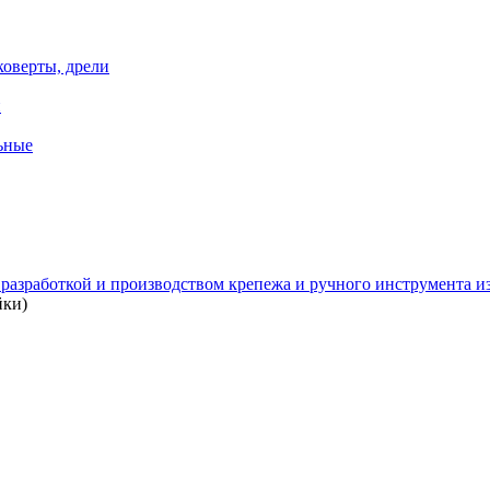
коверты, дрели
й
ьные
зработкой и производством крепежа и ручного инструмента из 
йки)