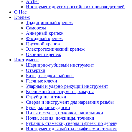
Archer
Инструмент других российских производителей
О Нас
Крепеж
Традиционный крепеж
Саморезы
Анкерный крепеж
Фасадный крепеж
Грузовой крепеж
Электротехнический крепеж
Оконный крепеж
Инструмент
Шарнирно-губцевый инструмент
Отвертки
Биты, насадки, наборы.
Гаечные ключи
Ударный и ударно-режущий инструмент
Крепежный инструмент , хомуты
Струбцины и тиски
Сверла и инструмент для нарезания резьбы
Буры, коронки, диски
Пилы и стусла, ножовки, напильники
Ножи, лезвия, ножницы, точилки
Рубанки, стамески, сверла и фрезы по дереву
Инструмент для работы с кафелем и стеклом