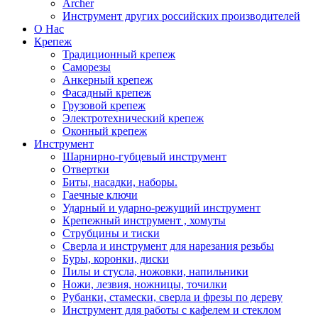
Archer
Инструмент других российских производителей
О Нас
Крепеж
Традиционный крепеж
Саморезы
Анкерный крепеж
Фасадный крепеж
Грузовой крепеж
Электротехнический крепеж
Оконный крепеж
Инструмент
Шарнирно-губцевый инструмент
Отвертки
Биты, насадки, наборы.
Гаечные ключи
Ударный и ударно-режущий инструмент
Крепежный инструмент , хомуты
Струбцины и тиски
Сверла и инструмент для нарезания резьбы
Буры, коронки, диски
Пилы и стусла, ножовки, напильники
Ножи, лезвия, ножницы, точилки
Рубанки, стамески, сверла и фрезы по дереву
Инструмент для работы с кафелем и стеклом