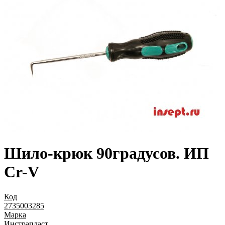
Шило-крюк 90градусов. ИП
Cr-V
Код
2735003285
Марка
Инстрапласт