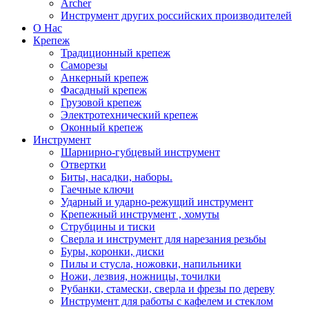
Archer
Инструмент других российских производителей
О Нас
Крепеж
Традиционный крепеж
Саморезы
Анкерный крепеж
Фасадный крепеж
Грузовой крепеж
Электротехнический крепеж
Оконный крепеж
Инструмент
Шарнирно-губцевый инструмент
Отвертки
Биты, насадки, наборы.
Гаечные ключи
Ударный и ударно-режущий инструмент
Крепежный инструмент , хомуты
Струбцины и тиски
Сверла и инструмент для нарезания резьбы
Буры, коронки, диски
Пилы и стусла, ножовки, напильники
Ножи, лезвия, ножницы, точилки
Рубанки, стамески, сверла и фрезы по дереву
Инструмент для работы с кафелем и стеклом