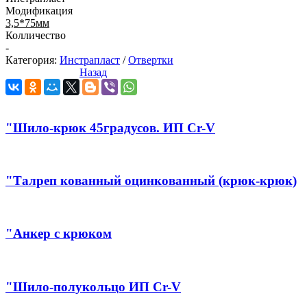
Модификация
3,5*75мм
Колличество
-
Категория:
Инстрапласт
/
Отвертки
Назад
"Шило-крюк 45градусов. ИП Cr-V
"Талреп кованный оцинкованный (крюк-крюк)
"Анкер с крюком
"Шило-полукольцо ИП Cr-V