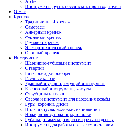
Archer
Инструмент других российских производителей
О Нас
Крепеж
Традиционный крепеж
Саморезы
Анкерный крепеж
Фасадный крепеж
Грузовой крепеж
Электротехнический крепеж
Оконный крепеж
Инструмент
Шарнирно-губцевый инструмент
Отвертки
Биты, насадки, наборы.
Гаечные ключи
Ударный и ударно-режущий инструмент
Крепежный инструмент , хомуты
Струбцины и тиски
Сверла и инструмент для нарезания резьбы
Буры, коронки, диски
Пилы и стусла, ножовки, напильники
Ножи, лезвия, ножницы, точилки
Рубанки, стамески, сверла и фрезы по дереву
Инструмент для работы с кафелем и стеклом