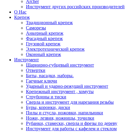
Archer
Инструмент других российских производителей
О Нас
Крепеж
Традиционный крепеж
Саморезы
Анкерный крепеж
Фасадный крепеж
Грузовой крепеж
Электротехнический крепеж
Оконный крепеж
Инструмент
Шарнирно-губцевый инструмент
Отвертки
Биты, насадки, наборы.
Гаечные ключи
Ударный и ударно-режущий инструмент
Крепежный инструмент , хомуты
Струбцины и тиски
Сверла и инструмент для нарезания резьбы
Буры, коронки, диски
Пилы и стусла, ножовки, напильники
Ножи, лезвия, ножницы, точилки
Рубанки, стамески, сверла и фрезы по дереву
Инструмент для работы с кафелем и стеклом