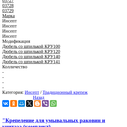
03727
03728
03729
Марка
Инсепт
Инсепт
Инсепт
Инсепт
Модификация
Дюбель со шпилькой КРУ100
Дюбель со шпилькой КРУ120
Дюбель со шпилькой КРУ140
Дюбель со шпилькой КРУ141
Колличество
-
-
-
-
Категория:
Инсепт
/
Традиционный крепеж
Назад
"Крепеление для умывальных раковин и
унитаза (комплект)