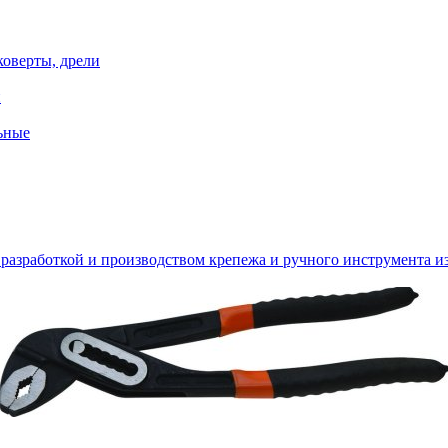
коверты, дрели
й
ьные
зработкой и производством крепежа и ручного инструмента из 