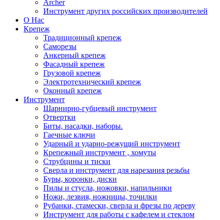
Archer
Инструмент других российских производителей
О Нас
Крепеж
Традиционный крепеж
Саморезы
Анкерный крепеж
Фасадный крепеж
Грузовой крепеж
Электротехнический крепеж
Оконный крепеж
Инструмент
Шарнирно-губцевый инструмент
Отвертки
Биты, насадки, наборы.
Гаечные ключи
Ударный и ударно-режущий инструмент
Крепежный инструмент , хомуты
Струбцины и тиски
Сверла и инструмент для нарезания резьбы
Буры, коронки, диски
Пилы и стусла, ножовки, напильники
Ножи, лезвия, ножницы, точилки
Рубанки, стамески, сверла и фрезы по дереву
Инструмент для работы с кафелем и стеклом