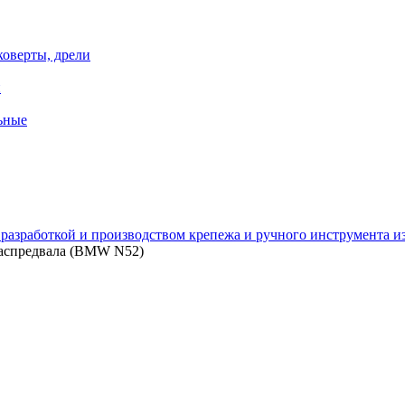
коверты, дрели
й
ьные
зработкой и производством крепежа и ручного инструмента из 
распредвала (BMW N52)