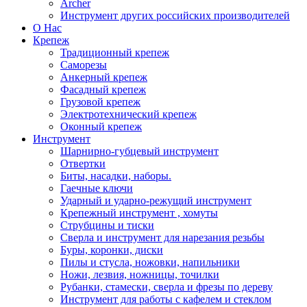
Archer
Инструмент других российских производителей
О Нас
Крепеж
Традиционный крепеж
Саморезы
Анкерный крепеж
Фасадный крепеж
Грузовой крепеж
Электротехнический крепеж
Оконный крепеж
Инструмент
Шарнирно-губцевый инструмент
Отвертки
Биты, насадки, наборы.
Гаечные ключи
Ударный и ударно-режущий инструмент
Крепежный инструмент , хомуты
Струбцины и тиски
Сверла и инструмент для нарезания резьбы
Буры, коронки, диски
Пилы и стусла, ножовки, напильники
Ножи, лезвия, ножницы, точилки
Рубанки, стамески, сверла и фрезы по дереву
Инструмент для работы с кафелем и стеклом