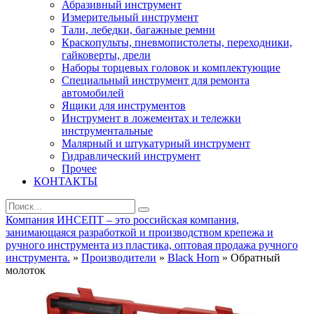
Абразивный инструмент
Измерительный инструмент
Тали, лебедки, багажные ремни
Краскопульты, пневмопистолеты, переходники,
гайковерты, дрели
Наборы торцевых головок и комплектующие
Специальный инструмент для ремонта
автомобилей
Ящики для инструментов
Инструмент в ложементах и тележки
инструментальные
Малярный и штукатурный инструмент
Гидравлический инструмент
Прочее
КОНТАКТЫ
Компания ИНСЕПТ – это российская компания,
занимающаяся разработкой и производством крепежа и
ручного инструмента из пластика, оптовая продажа ручного
инструмента.
»
Производители
»
Black Horn
» Обратный
молоток