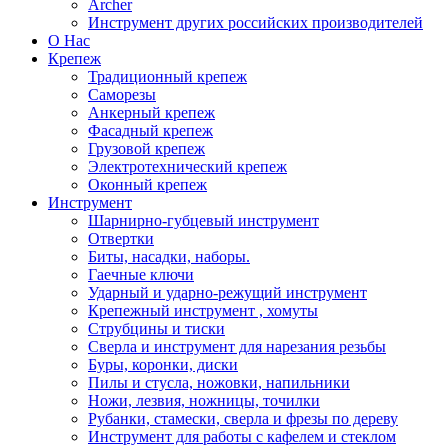
Archer
Инструмент других российских производителей
О Нас
Крепеж
Традиционный крепеж
Саморезы
Анкерный крепеж
Фасадный крепеж
Грузовой крепеж
Электротехнический крепеж
Оконный крепеж
Инструмент
Шарнирно-губцевый инструмент
Отвертки
Биты, насадки, наборы.
Гаечные ключи
Ударный и ударно-режущий инструмент
Крепежный инструмент , хомуты
Струбцины и тиски
Сверла и инструмент для нарезания резьбы
Буры, коронки, диски
Пилы и стусла, ножовки, напильники
Ножи, лезвия, ножницы, точилки
Рубанки, стамески, сверла и фрезы по дереву
Инструмент для работы с кафелем и стеклом