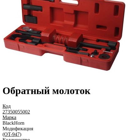
Обратный молоток
Код
27350055002
Марка
BlackHorn
Модификация
(OT-947)
Колличество