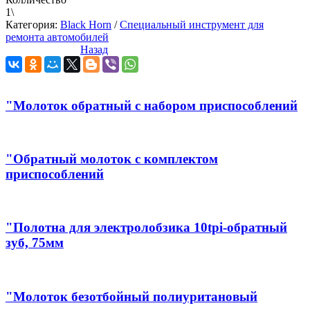
1\
Категория:
Black Horn
/
Специальный инструмент для
ремонта автомобилей
Назад
"Молоток обратный с набором приспособлений
"Обратный молоток с комплектом
приспособлений
"Полотна для электролобзика 10tpi-обратный
зуб, 75мм
"Молоток безотбойный полиуритановый