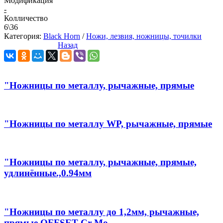
Модификация
-
Колличество
6\36
Категория:
Black Horn
/
Ножи, лезвия, ножницы, точилки
Назад
"Ножницы по металлу, рычажные, прямые
"Ножницы по металлу WP, рычажные, прямые
"Ножницы по металлу, рычажные, прямые,
удлинённые.,0.94мм
"Ножницы по металлу до 1,2мм, рычажные,
прямые OFFSET Cr-Mo