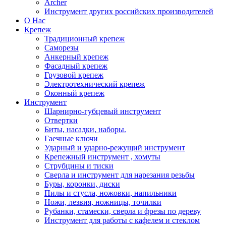
Archer
Инструмент других российских производителей
О Нас
Крепеж
Традиционный крепеж
Саморезы
Анкерный крепеж
Фасадный крепеж
Грузовой крепеж
Электротехнический крепеж
Оконный крепеж
Инструмент
Шарнирно-губцевый инструмент
Отвертки
Биты, насадки, наборы.
Гаечные ключи
Ударный и ударно-режущий инструмент
Крепежный инструмент , хомуты
Струбцины и тиски
Сверла и инструмент для нарезания резьбы
Буры, коронки, диски
Пилы и стусла, ножовки, напильники
Ножи, лезвия, ножницы, точилки
Рубанки, стамески, сверла и фрезы по дереву
Инструмент для работы с кафелем и стеклом