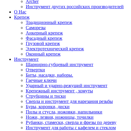
Archer
Инструмент других российских производителей
О Нас
Крепеж
Традиционный крепеж
Саморезы
Анкерный крепеж
Фасадный крепеж
Грузовой крепеж
Электротехнический крепеж
Оконный крепеж
Инструмент
Шарнирно-губцевый инструмент
Отвертки
Биты, насадки, наборы.
Гаечные ключи
Ударный и ударно-режущий инструмент
Крепежный инструмент , хомуты
Струбцины и тиски
Сверла и инструмент для нарезания резьбы
Буры, коронки, диски
Пилы и стусла, ножовки, напильники
Ножи, лезвия, ножницы, точилки
Рубанки, стамески, сверла и фрезы по дереву
Инструмент для работы с кафелем и стеклом