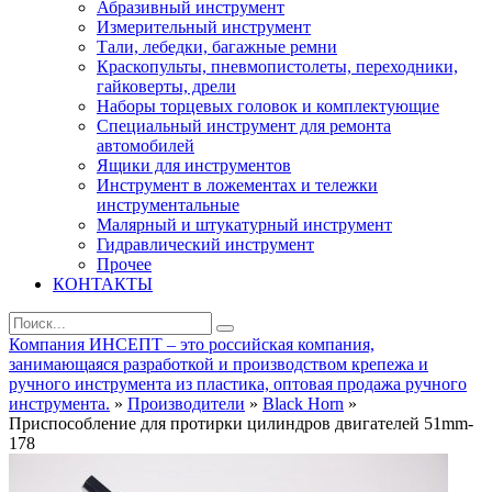
Абразивный инструмент
Измерительный инструмент
Тали, лебедки, багажные ремни
Краскопульты, пневмопистолеты, переходники,
гайковерты, дрели
Наборы торцевых головок и комплектующие
Специальный инструмент для ремонта
автомобилей
Ящики для инструментов
Инструмент в ложементах и тележки
инструментальные
Малярный и штукатурный инструмент
Гидравлический инструмент
Прочее
КОНТАКТЫ
Компания ИНСЕПТ – это российская компания,
занимающаяся разработкой и производством крепежа и
ручного инструмента из пластика, оптовая продажа ручного
инструмента.
»
Производители
»
Black Horn
»
Приспособление для протирки цилиндров двигателей 51mm-
178