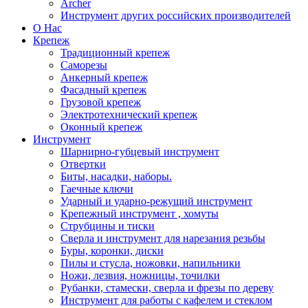
Archer
Инструмент других российских производителей
О Нас
Крепеж
Традиционный крепеж
Саморезы
Анкерный крепеж
Фасадный крепеж
Грузовой крепеж
Электротехнический крепеж
Оконный крепеж
Инструмент
Шарнирно-губцевый инструмент
Отвертки
Биты, насадки, наборы.
Гаечные ключи
Ударный и ударно-режущий инструмент
Крепежный инструмент , хомуты
Струбцины и тиски
Сверла и инструмент для нарезания резьбы
Буры, коронки, диски
Пилы и стусла, ножовки, напильники
Ножи, лезвия, ножницы, точилки
Рубанки, стамески, сверла и фрезы по дереву
Инструмент для работы с кафелем и стеклом