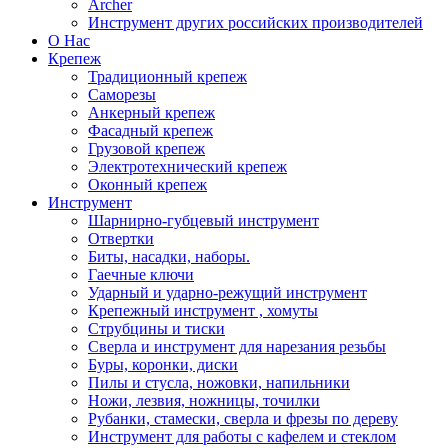
Archer
Инструмент других российских производителей
О Нас
Крепеж
Традиционный крепеж
Саморезы
Анкерный крепеж
Фасадный крепеж
Грузовой крепеж
Электротехнический крепеж
Оконный крепеж
Инструмент
Шарнирно-губцевый инструмент
Отвертки
Биты, насадки, наборы.
Гаечные ключи
Ударный и ударно-режущий инструмент
Крепежный инструмент , хомуты
Струбцины и тиски
Сверла и инструмент для нарезания резьбы
Буры, коронки, диски
Пилы и стусла, ножовки, напильники
Ножи, лезвия, ножницы, точилки
Рубанки, стамески, сверла и фрезы по дереву
Инструмент для работы с кафелем и стеклом