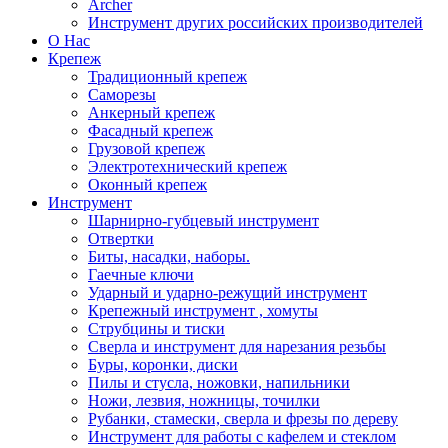
Archer
Инструмент других российских производителей
О Нас
Крепеж
Традиционный крепеж
Саморезы
Анкерный крепеж
Фасадный крепеж
Грузовой крепеж
Электротехнический крепеж
Оконный крепеж
Инструмент
Шарнирно-губцевый инструмент
Отвертки
Биты, насадки, наборы.
Гаечные ключи
Ударный и ударно-режущий инструмент
Крепежный инструмент , хомуты
Струбцины и тиски
Сверла и инструмент для нарезания резьбы
Буры, коронки, диски
Пилы и стусла, ножовки, напильники
Ножи, лезвия, ножницы, точилки
Рубанки, стамески, сверла и фрезы по дереву
Инструмент для работы с кафелем и стеклом