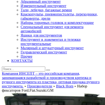
Абразивный инструмент
Измерительный инструмент
Тали, лебедки, багажные ремни
Краскопульты, пневмопистолеты, переходники,
гайковерты, дрели
Наборы торцевых головок и комплектующие
Специальный инструмент для ремонта
автомобилей
Ящики для инструментов
Инструмент в ложементах и тележки
инструментальные
Малярный и штукатурный инструмент
Гидравлический инструмент
Прочее
КОНТАКТЫ
Компания ИНСЕПТ – это российская компания,
занимающаяся разработкой и производством крепежа и
ручного инструмента из пластика, оптовая продажа ручного
инструмента.
»
Производители
»
Black Horn
» Набор
фиксаторов Ford.Fiat.Suzuki.GM