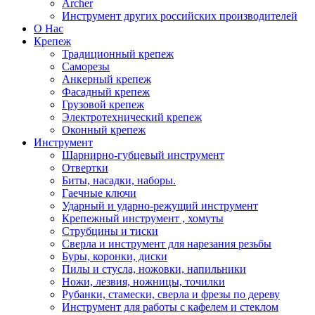
Archer
Инструмент других российских производителей
О Нас
Крепеж
Традиционный крепеж
Саморезы
Анкерный крепеж
Фасадный крепеж
Грузовой крепеж
Электротехнический крепеж
Оконный крепеж
Инструмент
Шарнирно-губцевый инструмент
Отвертки
Биты, насадки, наборы.
Гаечные ключи
Ударный и ударно-режущий инструмент
Крепежный инструмент , хомуты
Струбцины и тиски
Сверла и инструмент для нарезания резьбы
Буры, коронки, диски
Пилы и стусла, ножовки, напильники
Ножи, лезвия, ножницы, точилки
Рубанки, стамески, сверла и фрезы по дереву
Инструмент для работы с кафелем и стеклом